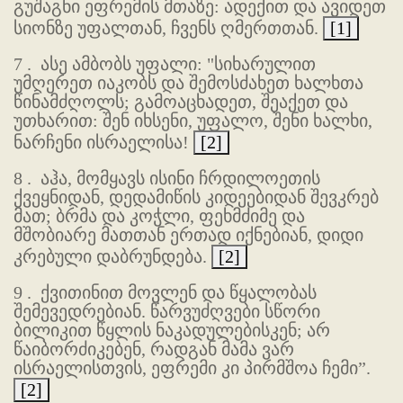
გუშაგნი ეფრემის მთაზე: ადექით და ავიდეთ
სიონზე უფალთან, ჩვენს ღმერთთან.
[1]
7 .
ასე ამბობს უფალი: "სიხარულით
უმღერეთ იაკობს და შემოსძახეთ ხალხთა
წინამძღოლს; გამოაცხადეთ, შეაქეთ და
უთხარით: შენ იხსენი, უფალო, შენი ხალხი,
ნარჩენი ისრაელისა!
[2]
8 .
აჰა, მომყავს ისინი ჩრდილოეთის
ქვეყნიდან, დედამიწის კიდეებიდან შევკრებ
მათ; ბრმა და კოჭლი, ფეხმძიმე და
მშობიარე მათთან ერთად იქნებიან, დიდი
კრებული დაბრუნდება.
[2]
9 .
ქვითინით მოვლენ და წყალობას
შემევედრებიან. წარვუძღვები სწორი
ბილიკით წყლის ნაკადულებისკენ; არ
წაიბორძიკებენ, რადგან მამა ვარ
ისრაელისთვის, ეფრემი კი პირმშოა ჩემი”.
[2]