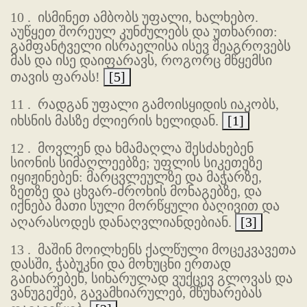
10 .
ისმინეთ ამბობს უფალი, ხალხებო.
აუწყეთ შორეულ კუნძულებს და უთხარით:
გამფანტველი ისრაელისა ისევ შეაგროვებს
მას და ისე დაიფარავს, როგორც მწყემსი
თავის ფარას!
[5]
11 .
რადგან უფალი გამოისყიდის იაკობს,
იხსნის მასზე ძლიერის ხელიდან.
[1]
12 .
მოვლენ და ხმამაღლა შესძახებენ
სიონის სიმაღლეებზე; უფლის სიკეთეზე
იყიჟინებენ: მარცვლეულზე და მაჭარზე,
ზეთზე და ცხვარ-ძროხის მონაგებზე, და
იქნება მათი სული მორწყული ბაღივით და
აღარასოდეს დანაღვლიანდებიან.
[3]
13 .
მაშინ მოილხენს ქალწული მოცეკვავეთა
დასში, ჭაბუკნი და მოხუცნი ერთად
გაიხარებენ, სიხარულად ვუქცევ გლოვას და
ვანუგეშებ, გავამხიარულებ, მწუხარებას