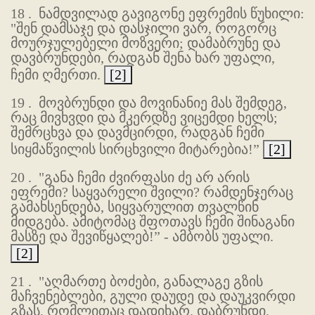
18 .
ნამდვილად გავიგონე ეფრემის წუხილი:
"შენ დამსაჯე და დასჯილი ვარ, როგორც
მოურჯულებელი მოზვერი; დამაბრუნე და
დავბრუნდები, რადგან შენა ხარ უფალი,
ჩემი ღმერთი.
[2]
19 .
მოვბრუნდი და მოვინანიე მას შემდეგ,
რაც მივხვდი და მკერდზე ვიცემდი ხელს;
შემრცხვა და დავმცირდი, რადგან ჩემი
სიყმაწვილის სირცხვილი მიტარებია!”
[2]
20 .
"განა ჩემი ძვირფასი ძე არ არის
ეფრემი? საყვარელი შვილი? რამდენჯერაც
გამახსენდება, სიყვარულით თვალწინ
მიდგება. ამიტომაც შფოთავს ჩემი შინაგანი
მასზე და შევიწყალებ!” - ამბობს უფალი.
[2]
21 .
"აღმართე ბოძები, განალაგე გზის
მაჩვენებლები, გული დაუდე და დაუკვირდი
გზას, რომლითაც დადიხარ. დაბრუნდი,