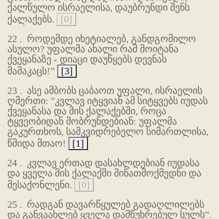
ქალწულო ისრაელისა, დაუბრუნდი შენს
ქალაქებს.
[0]
22 .
როდემდე იხეტიალებ, განდგომილო
ასულო? უფალმა ახალი რამ მოიტანა
ქვეყანაზე - დიაცი დაუწყებს დევნას
მამაკაცს!”
[3]
23 .
ასე ამბობს ცაბაოთ უფალი, ისრაელის
ღმერთი: "კვლავ იტყვიან ამ სიტყვებს იუდას
ქვეყანასა და მის ქალაქებში, როცა
ტყვეობიდან მობრუნდებიან: უფალმა
გაკურთხოს, სამკვიდრებელო სიმართლისა,
წმიდა მთაო!
[1]
24 .
კვლავ ერთად დასახლდებიან იუდასა
და ყველა მის ქალაქში მიწათმოქმედნი და
მესაქონლენი.
[0]
25 .
რადგან დავარწყულებ გადაღლილებს
და განვაახლებ ყველა დამწუხრებულ სულს”.