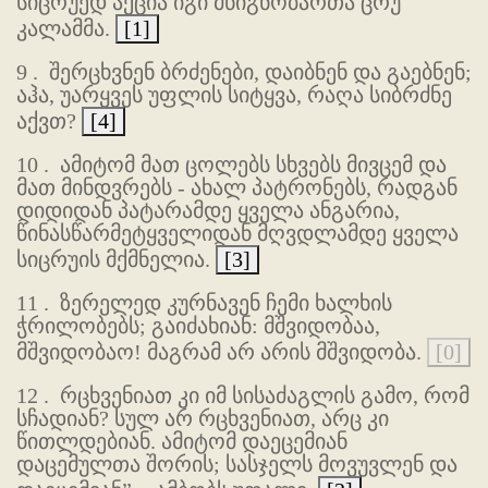
სიცრუედ აქცია იგი მწიგნობართა ცრუ
კალამმა.
[1]
9 .
შერცხვნენ ბრძენები, დაიბნენ და გაებნენ;
აჰა, უარყვეს უფლის სიტყვა, რაღა სიბრძნე
აქვთ?
[4]
10 .
ამიტომ მათ ცოლებს სხვებს მივცემ და
მათ მინდვრებს - ახალ პატრონებს, რადგან
დიდიდან პატარამდე ყველა ანგარია,
წინასწარმეტყველიდან მღვდლამდე ყველა
სიცრუის მქმნელია.
[3]
11 .
ზერელედ კურნავენ ჩემი ხალხის
ჭრილობებს; გაიძახიან: მშვიდობაა,
მშვიდობაო! მაგრამ არ არის მშვიდობა.
[0]
12 .
რცხვენიათ კი იმ სისაძაგლის გამო, რომ
სჩადიან? სულ არ რცხვენიათ, არც კი
წითლდებიან. ამიტომ დაეცემიან
დაცემულთა შორის; სასჯელს მოვუვლენ და