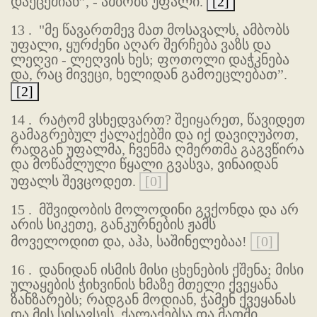
დაეცემიან”, - ამბობს უფალი.
[2]
13 .
"მე წავართმევ მათ მოსავალს, ამბობს
უფალი, ყურძენი აღარ შერჩება ვაზს და
ლეღვი - ლეღვის ხეს; ფოთოლი დაჭკნება
და, რაც მივეცი, ხელიდან გამოეცლებათ”.
[2]
14 .
რატომ ვსხედვართ? შეიყარეთ, წავიდეთ
გამაგრებულ ქალაქებში და იქ დავიღუპოთ,
რადგან უფალმა, ჩვენმა ღმერთმა გაგვწირა
და მოწამლული წყალი გვასვა, ვინაიდან
უფალს შევცოდეთ.
[0]
15 .
მშვიდობის მოლოდინი გვქონდა და არ
არის სიკეთე, განკურნების ჟამს
მოველოდით და, აჰა, საშინელებაა!
[0]
16 .
დანიდან ისმის მისი ცხენების ქშენა; მისი
ულაყების ჭიხვინის ხმაზე მთელი ქვეყანა
ზანზარებს; რადგან მოდიან, ჭამენ ქვეყანას
და მის სისავსეს, ქალაქებსა და მათში