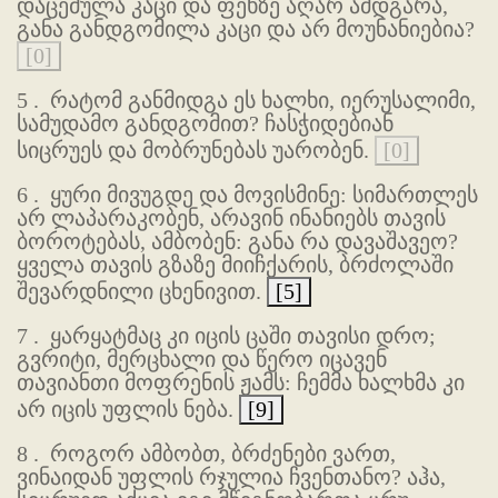
დაცემულა კაცი და ფეხზე აღარ ამდგარა,
განა განდგომილა კაცი და არ მოუნანიებია?
[0]
5 .
რატომ განმიდგა ეს ხალხი, იერუსალიმი,
სამუდამო განდგომით? ჩასჭიდებიან
სიცრუეს და მობრუნებას უარობენ.
[0]
6 .
ყური მივუგდე და მოვისმინე: სიმართლეს
არ ლაპარაკობენ, არავინ ინანიებს თავის
ბოროტებას, ამბობენ: განა რა დავაშავეო?
ყველა თავის გზაზე მიიჩქარის, ბრძოლაში
შევარდნილი ცხენივით.
[5]
7 .
ყარყატმაც კი იცის ცაში თავისი დრო;
გვრიტი, მერცხალი და წერო იცავენ
თავიანთი მოფრენის ჟამს: ჩემმა ხალხმა კი
არ იცის უფლის ნება.
[9]
8 .
როგორ ამბობთ, ბრძენები ვართ,
ვინაიდან უფლის რჯულია ჩვენთანო? აჰა,