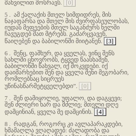
მახვილით მოსრავს.
[0]
5 .
ამ ქალაქის მთელ სიმდიდრეს, მის
ნაჯაფარსა და მთელ მის ძვირფასეულობას,
იუდას მეფეების მთელ საგანძურს ხელში
ჩავუგდებ მათ მტრებს. გაძარცვავენ,
წაიღებენ და ბაბილონში მიიტანენ.
[3]
6 .
შენც, ფაშხურ, და ყველას, ვინც შენს
სახლში ცხოვრობს, ტყვედ წაასხამენ,
ბაბილონში წახვალ, იქ მოკვდები. იქ
დაიმარხებით შენ და ყველა შენი მეგობარი,
რომლებსაც სიცრუეს
უწინასწარმეტყველებდი”.
[0]
7 .
შენ დამიყოლიე, უფალო, და დაგყევი;
შენ ძლიერი ხარ და მძლიე; მთელი დღე
დამცინიან, ყველა მე დამცინის.
[4]
8 .
რადგან, როგორც კი ავლაპარაკდები,
ხმამაღლა ვღაღადებ: ძალადობა და