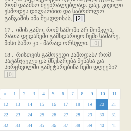
რომ დაამხო შეუბრალებლად. დაე, კივილი
ესმოდეს დილაობით და საბრძოლო
განგაშის ხმა შუადღისას,
[2]
17 .
იმის გამო, რომ საშოში არ მომკლა,
რათა დედაჩემი გამხდარიყო ჩემი სამარე,
მისი საშო კი - მარად ორსული.
[0]
18 .
რისთვის გამოვედი საშოდან? რომ
სატანჯველი და მწუხარება მენახა და
სირცხვილში გამეტარებინა ჩემი დღეები?
[0]
«
1
2
3
4
5
6
7
8
9
10
11
12
13
14
15
16
17
18
19
20
21
22
23
24
25
26
27
28
29
30
31
32
33
34
35
36
37
38
39
40
41