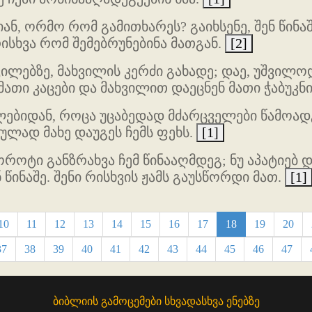
ნ, ორმო რომ გამითხარეს? გაიხსენე, შენ წინა
ისხვა რომ შემებრუნებინა მათგან.
[2]
ვილებზე, მახვილის კერძი გახადე; დაე, უშვილ
ათი კაცები და მახვილით დაეცნენ მათი ჭაბუკნი
ხლებიდან, როცა უცაბედად მძარცველები წამოად
ულად მახე დაუგეს ჩემს ფეხს.
[1]
როტი განზრახვა ჩემ წინააღმდეგ; ნუ აპატიებ 
 წინაშე. შენი რისხვის ჟამს გაუსწორდი მათ.
[1]
10
11
12
13
14
15
16
17
18
19
20
37
38
39
40
41
42
43
44
45
46
47
ბიბლიის გამოცემები სხვადასხვა ენებზე