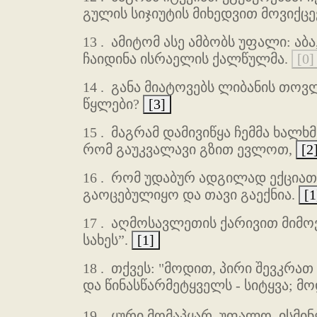
გულის სიჯიუტის მიხედვით მოვიქც
13 .
ამიტომ ასე ამბობს უფალი: აბა
ჩაიდინა ისრაელის ქალწულმა.
[0]
14 .
განა მიატოვებს ლიბანის თოვლ
წყლები?
[3]
15 .
მაგრამ დამივიწყა ჩემმა ხალხმ
რომ გაუკვალავი გზით ევლოთ,
[2
16 .
რომ უდაბურ ადგილად ექციათ 
გაოცებულიყო და თავი გაექნია.
[1
17 .
აღმოსავლეთის ქარივით მიმოვფ
სახეს”.
[1]
18 .
თქვეს: "მოდით, პირი შევკრათ
და წინასწარმეტყველს - სიტყვა; მ
19 .
ყური მომაპყარ, უფალო, ისმინე