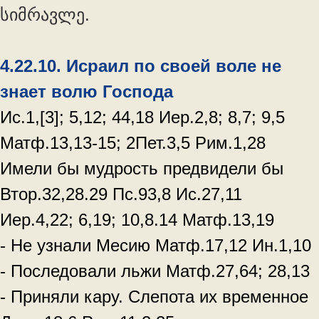
სიმრავლე.
4.22.10. Исраил по своей воле не
знает волю Господа
Ис.1,[3]; 5,12; 44,18 Иер.2,8; 8,7; 9,5
Матф.13,13-15; 2Пет.3,5 Рим.1,28
Имели бы мудрость предвидели бы
Втор.32,28.29 Пс.93,8 Ис.27,11
Иер.4,22; 6,19; 10,8.14 Матф.13,19
- Не узнали Месию Матф.17,12 Ин.1,10
- Последовали льжи Матф.27,64; 28,13
- Приняли кару. Слепота их временное