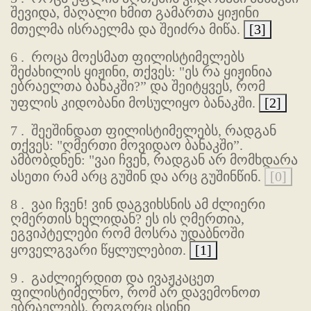
შევიდა, მაღალი ხმით გამართა ყიჟინი
მთელმა ისრაელმა და შეიძრა მიწა.
[3]
6 .
როცა მოესმათ ფილისტიმელებს
შეძახილის ყიჟინი, თქვეს: "ეს რა ყიჟინია
ებრაელთა ბანაკში?” და შეიტყვეს, რომ
უფლის კიდობანი მოსულიყო ბანაკში.
[2]
7 .
შეეშინდათ ფილისტიმელებს, რადგან
თქვეს: "ღმერთი მოვიდაო ბანაკში”.
ამბობდნენ: "ვაი ჩვენ, რადგან არ მომხდარა
ასეთი რამ არც გუშინ და არც გუშინწინ.
[0]
8 .
ვაი ჩვენ! ვინ დაგვიხსნის ამ ძლიერი
ღმერთის ხელიდან? ეს ის ღმერთია,
ეგვიპტელები რომ მოსრა უდაბნოში
ყოველგვარი წყლულებით.
[1]
9 .
გაძლიერდით და ივაჟკაცეთ
ფილისტიმელნო, რომ არ დავემონოთ
ებრაელებს, როგორც ისინი