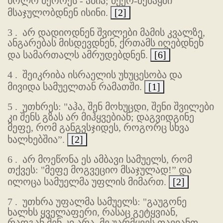
ხოლო მეორეს - აბია; ბეერ-შებაყში
მსაჯულობდნენ ისინი.
[2]
3 .
არ დადიოდნენ შვილები მამის კვალზე,
ანგარებას მისდევდნენ, ქრთამს იღებდნენ
და სამართალს ამრუდებდნენ.
[6]
4 .
შეიკრიბა ისრაელის უხუცესობა და
მივიდა სამუელთან რამათში.
[1]
5 .
უთხრეს: "აჰა, შენ მოხუცდი, შენი შვილები
კი შენს გზას არ მიჰყვებიან; დაგვიდგინე
მეფე, რომ განგვსჯიდეს, როგორც სხვა
ხალხებშია”.
[2]
6 .
არ მოეწონა ეს ამბავი სამუელს, რომ
თქვეს: "მეფე მოგვეციო მსაჯულად!” და
ილოცა სამუელმა უფლის მიმართ.
[2]
7 .
უთხრა უფალმა სამუელს: "გაუგონე
ხალხს ყველაფერი, რასაც გეტყვიან,
რადგან შენ კი არა, მე უარმყვეს თავიანთ