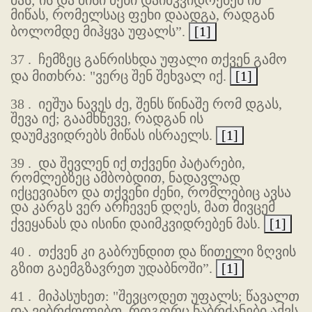
მას; ის და მისი ძენი დაიმკვიდრებენ იმ
მიწას, რომელსაც ფეხი დაადგა, რადგან
ბოლომდე მიჰყვა უფალს”.
[1]
37 .
ჩემზეც განრისხდა უფალი თქვენ გამო
და მითხრა: "ვერც შენ შეხვალ იქ.
[1]
38 .
იეშუა ნავეს ძე, შენს წინაშე რომ დგას,
შევა იქ; გაამხნევე, რადგან ის
დაუმკვიდრებს მიწას ისრაელს.
[1]
39 .
და შევლენ იქ თქვენი პატარები,
რომლებზეც ამბობდით, ნადავლად
იქცევიანო და თქვენი ძენი, რომლებიც ავსა
და კარგს ვერ არჩევენ დღეს, მათ მივცემ
ქვეყანას და ისინი დაიმკვიდრებენ მას.
[1]
40 .
თქვენ კი გაბრუნდით და წითელი ზღვის
გზით გაემგზავრეთ უდაბნოში”.
[1]
41 .
მიპასუხეთ: "შევცოდეთ უფალს; წავალთ
და ვიბრძოლებთ, როგორც ნაბრძანები აქვს