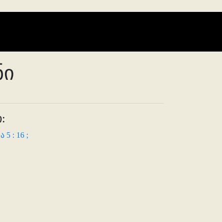
ნი
:
5 : 16 ;