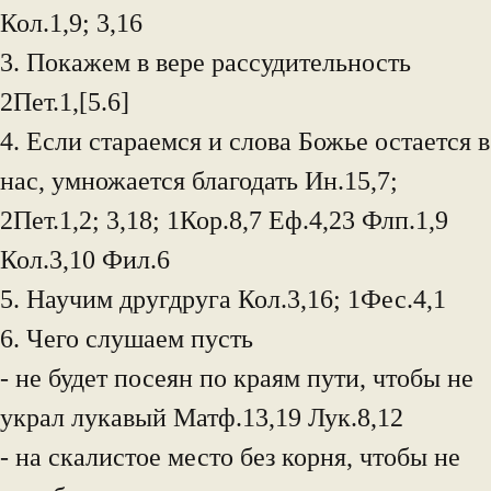
Кол.1,9; 3,16
3. Покажем в вере рассудительность
2Пет.1,[5.6]
4. Если стараемся и слова Божье остается в
нас, умножается благодать Ин.15,7;
2Пет.1,2; 3,18; 1Кор.8,7 Еф.4,23 Флп.1,9
Кол.3,10 Фил.6
5. Научим другдруга Кол.3,16; 1Фес.4,1
6. Чего слушаем пусть
- не будет посеян по краям пути, чтобы не
украл лукавый Матф.13,19 Лук.8,12
- на скалистое место без корня, чтобы не