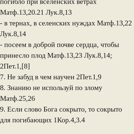
погибло при вселенских ветрах
Матф.13,20.21 Лук.8,13
- в тернах, в селенских нуждах Матф.13,22
Лук.8,14
- посеем в доброй почве сердца, чтобы
принесло плод Матф.13,23 Лук.8,14;
2Пет.1,[8]
7. Не забуд в чем научен 2Пет.1,9
8. Знанию не используй по злому
Матф.25,26
9. Если слово Бога сокрыто, то сокрыто
для погибающих 1Кор.4,3.4