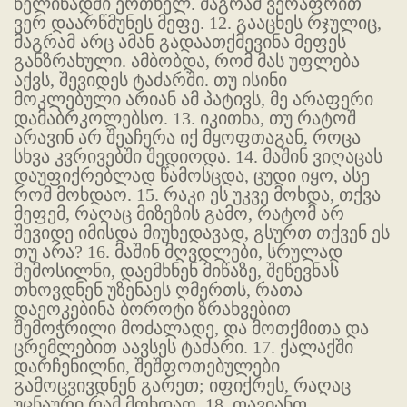
წელიწადში ერთხელ. მაგრამ ვერაფრით
ვერ დაარწმუნეს მეფე. 12. გააცნეს რჯულიც,
მაგრამ არც ამან გადაათქმევინა მეფეს
განზრახული. ამბობდა, რომ მას უფლება
აქვს, შევიდეს ტაძარში. თუ ისინი
მოკლებული არიან ამ პატივს, მე არაფერი
დამაბრკოლებსო. 13. იკითხა, თუ რატოშ
არავინ არ შეაჩერა იქ მყოფთაგან, როცა
სხვა კვრივებში შედიოდა. 14. მაშინ ვიღაცას
დაუფიქრებლად წამოსცდა, ცუდი იყო, ასე
რომ მოხდაო. 15. რაკი ეს უკვე მოხდა, თქვა
მეფემ, რაღაც მიზეზის გამო, რატომ არ
შევიდე იმისდა მიუხედავად, გსურთ თქვენ ეს
თუ არა? 16. მაშინ მღვდლები, სრულად
შემოსილნი, დაემხნენ მიწაზე, შეწევნას
თხოვდნენ უზენაეს ღმერთს, რათა
დაეოკებინა ბოროტი ზრახვებით
შემოჭრილი მოძალადე, და მოთქმითა და
ცრემლებით აავსეს ტაძარი. 17. ქალაქში
დარჩენილნი, შეშფოთებულები
გამოცვივდნენ გარეთ; იფიქრეს, რაღაც
უცნაური რამ მოხდაო. 18. თავიანთ