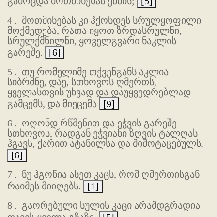
გამოცდა მოთმინებას ქმნის;
[5]
4 .
მოთმინებას კი ჰქონდეს სრულყოფილი
მოქმედება, რათა იყოთ ზრდასრულნი,
სრულქმნილნი, ყოველგვარი ნაკლის
გარეშე.
[6]
5 .
თუ რომელიმე თქვენგანს აკლია
სიბრძნე, დაე, სთხოვოს ღმერთს,
ყველასთვის უხვად და დაუყვედრებლად
გამცემს, და მიეცემა
[9]
6 .
ოღონდ რწმენით და ეჭვის გარეშე
სთხოვოს, რადგან ეჭვიანი ზღვის ტალღას
ჰგავს, ქარით ატანილსა და მიმოტაცებულს.
[6]
7 .
ნუ ჰგონია ასეთ კაცს, რომ ღმერთისგან
რაიმეს მიიღებს.
[1]
8 .
გაორებული სულის კაცი არამდგრადია