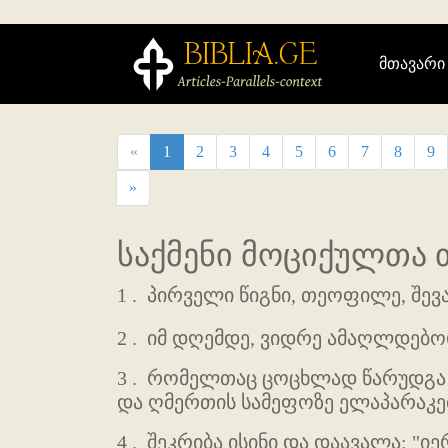
მთავარი
«
1
2
3
4
5
6
7
8
9
»
საქმენი მოციქულთა თ
1 .
პირველი წიგნი, თეოფილე, შევად
2 .
იმ დღემდე, ვიდრე ამაღლდებო
3 .
რომელთაც ცოცხლად წარუდგა თა
და ღმერთის სამეფოზე ელაპარაკე
4 .
შეკრიბა ისინი და დაავალა: "ი