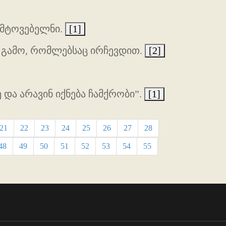
იმტოვებელნი.
[1]
 გამო, რომლებსაც ირჩევდით.
[2]
 და არავინ იქნება ჩამქრობი”.
[1]
21
22
23
24
25
26
27
28
48
49
50
51
52
53
54
55