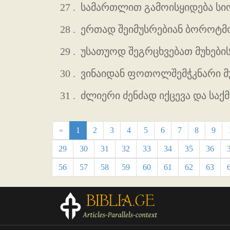
27 .
სამართლით გამოისყიდება სიო
28 .
ერთად შეიმუსრებიან ბოროტმო
29 .
უსათუოდ შეგრცხვებათ მუხები
30 .
ვინაიდან ფოთოლშემჭკნარი მუ
31 .
ძლიერი ძენძად იქცევა და საქმ
«
1
2
3
4
5
6
7
8
9
29
30
31
32
33
34
35
36
56
57
58
59
60
61
62
63