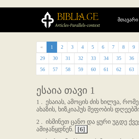
მთავარი
«
1
2
3
4
5
6
7
8
9
29
30
31
32
33
34
35
36
56
57
58
59
60
61
62
63
ესაია თავი 1
1 .
ესაიას, ამოცის ძის ხილვა, რომე
ახაზის, ხიზკიაჰუს მეფობის დღეებშ
2 .
ისმინეთ ცანო და ყური უგდე ქვე
ამიჯანყდნენ.
[6]