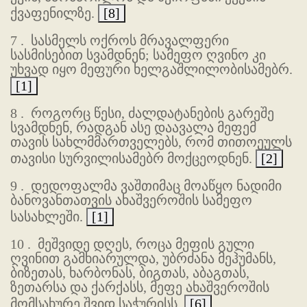
ქვაფენილზე.
[8]
7 .
სასმელს ოქროს მრავალფერი
სასმისებით სვამდნენ; სამეფო ღვინო კი
უხვად იყო მეფური ხელგაშლილობისამებრ.
[1]
8 .
როგორც წესი, ძალდატანების გარეშე
სვამდნენ, რადგან ასე დაავალა მეფემ
თავის სახლმმართველებს, რომ თითოეულს
თავისი სურვილისამებრ მოქცეოდნენ.
[2]
9 .
დედოფალმა ვაშთიმაც მოაწყო ნადიმი
ბანოვანთათვის ახაშვეროშის სამეფო
სასახლეში.
[1]
10 .
მეშვიდე დღეს, როცა მეფის გული
ღვინით გამხიარულდა, უბრძანა მეჰუმანს,
ბიზეთას, ხარბონას, ბიგთას, აბაგთას,
ზეთარსა და ქარქასს, მეფე ახაშვეროშის
მომსახურე შვიდ საჭურისს,
[6]